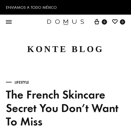
ENVIAMOS A TODO MÉXICO
Cart
Wishl
0
0
KONTE BLOG
LIFESTYLE
The French Skincare
Secret You Don’t Want
To Miss