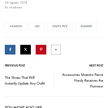
26 agosto, 2018
En «Fashion»
FASHION
LIFE
STAFFS PICK
SUMMER
PREVIOUS POST
NEXT POST
Post
Accessories Maestro Pierre
The Shoes That Will
Hardy Receives the
navigation
Instantly Update Any Outfit
Honneur
YOU MIGHT ALSO LIKE