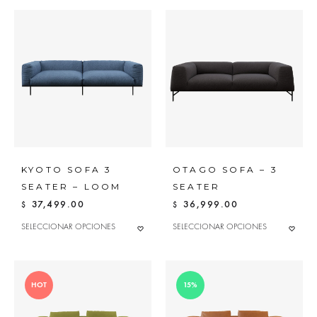
KYOTO SOFA 3
OTAGO SOFA – 3
SEATER – LOOM
SEATER
37,499.00
36,999.00
$
$
ESTE
ESTE
SELECCIONAR OPCIONES
SELECCIONAR OPCIONES
ADD
ADD
PRODUCTO
PRODUC
TO
TO
TIENE
TIENE
MÚLTIPLES
MÚLTIPLES
WISHLIST
WISHL
VARIANTES.
VARIANTE
LAS
LAS
HOT
15%
OPCIONES
OPCIONE
SE
SE