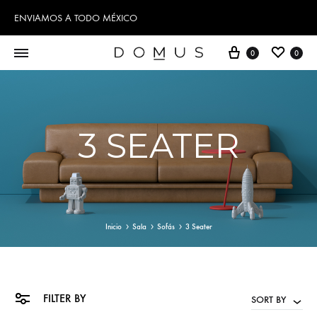
ENVIAMOS A TODO MÉXICO
Cart
Wishl
0
0
3 SEATER
Inicio
Sala
Sofás
3 Seater
FILTER BY
SORT BY